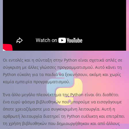
Οι εντολές και η σύνταξη στην Python είναι σχετικά απλές σε
σύγκριση με άλλες γλώσσες προγραμματισμού. Αυτό κάνει τη
Python εύκολη για τα παιδιά να ξεκινήσουν, ακόμη και χωρίς
καμία εμπειρία προγραμματισμού.
Ένα άλλο μεγάλο πλεονέκτημα της Python είναι ότι διαθέτει
ένα ευρύ φάσμα βιβλιοθηκών που μπορούμε να εισαγάγουμε
όποτε χρειαζόμαστε μια συγκεκριμένη λειτουργία. Αυτή η
αρθρωτή λειτουργία διατηρεί τη Python ευέλικτη και επιτρέπει
τη χρήση βιβλιοθηκών που δημιουργήθηκαν και από άλλους