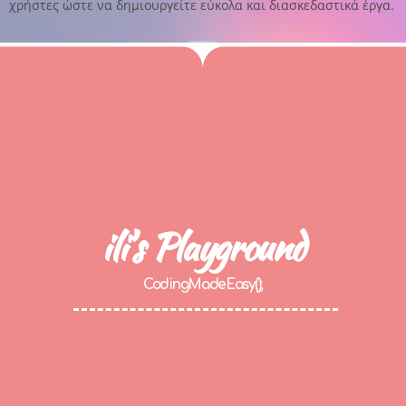
χρήστες ώστε να δημιουργείτε εύκολα και διασκεδαστικά έργα.
ili's Playground
CodingMadeEasy();